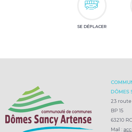
SE DÉPLACER
COMMUN
DÔMES 
23 route
BP 15
63210 
Mail :
acc